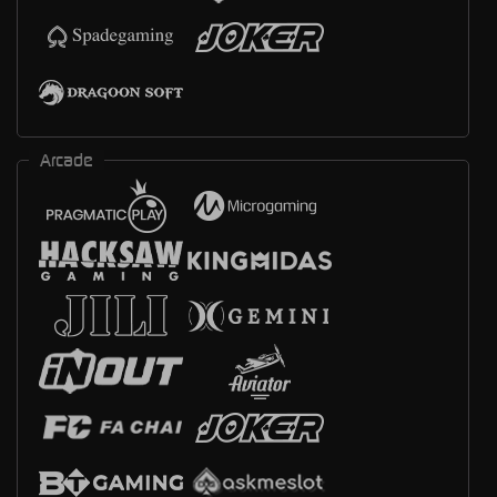
Arcade