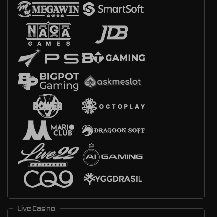
Live Casino