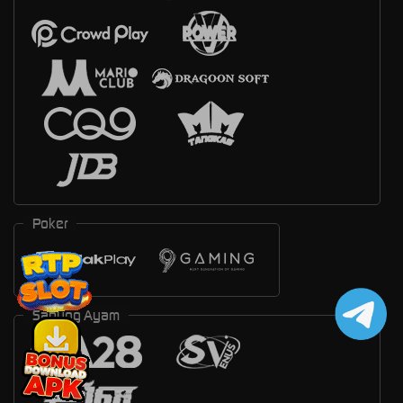
Poker
Sabung Ayam