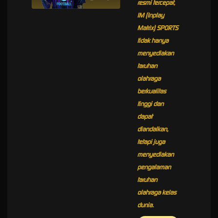
resmi tercepat,
IM (Inplay
Matrix) SPORTS
tidak hanya
menyediakan
taruhan
olahraga
berkualitas
tinggi dan
dapat
diandalkan,
tetapi juga
menyediakan
pengalaman
taruhan
olahraga kelas
dunia.