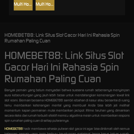
Multi Hot 5 Wild
Multi Hot Wild Ways
HOMEBET88: Link Situs Slot Gacor Hari Ini Rahasia Spin
Rumahan Paling Cuan
HOMEBET88: Link Situs Slot
Gacor Hari Ini Rahasia Spin
Rumahan Paling Cuan
Banyak pemain yang belum menyadari bahwa suasana rumah sebenarnya menyimpan
aura keberuntungan yang jauh lebih besar untuk mendatangkan kemenangan lewat link
slot resmi. Bermain bersama HOMEBET88 sambil rebahan di kasur atau bersantai di ruang
tamu memberikan ketenangan mental yang membuat Anda bisa lebih jeli melihat
momentum kapan permainan mulai memberikan jackpot. Ritme taruhan yang dimainkan
secara rileks dari rumah terbukti efektif memicu algoritma mesin untuk memberikan respons
spin rumahan paling cuan di setiap putarannya.
HOMEBET88
hadir membawa rahasia putaran slot gacor ini agar bisa dinikmati oleh semua
kalangan pemain yang ingin berburu keuntungan maksimal tanpa harus keluar rumah.