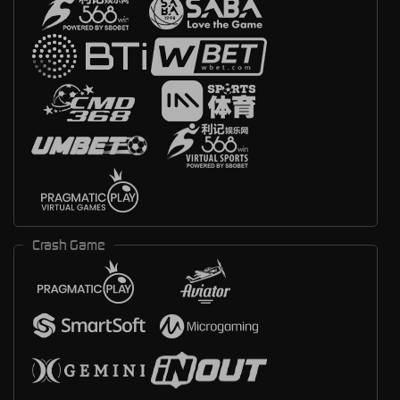
Crash Game