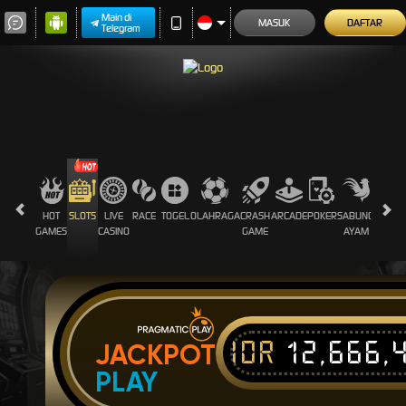
Main di
MASUK
DAFTAR
Telegram
HOT
SLOTS
LIVE
RACE
TOGEL
OLAHRAGA
CRASH
ARCADE
POKER
SABUNG
PROMO
GAMES
CASINO
GAME
AYAM
IDR
12,666,
JACKPOT
PLAY