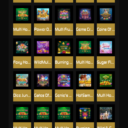
Multi Hot 5 Super Wilds
Power Of Tiger
Multi Fruits Charging Wilds
Gems Crown Charging Wilds
Coins Of Atlantis
Foxy Hot 20
WildMultiStar
Burning Ice 10
Multi Hot 5 Burn Wilds
Sugar Fiesta
Dice Jungle
Gates Of Merlyn
Genie's Bonanza
HotSamba
Multi Hot Ways