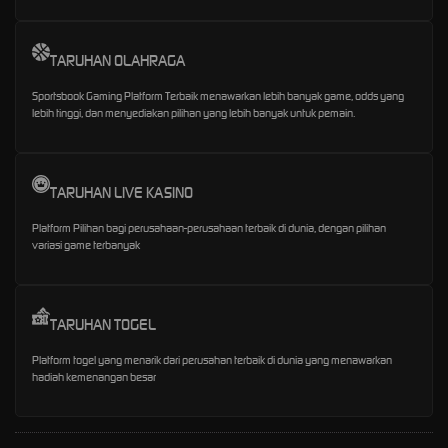
TARUHAN OLAHRAGA
Sportsbook Gaming Platform Terbaik menawarkan lebih banyak game, odds yang
lebih tinggi, dan menyediakan pilihan yang lebih banyak untuk pemain.
TARUHAN LIVE KASINO
Platform Pilihan bagi perusahaan-perusahaan terbaik di dunia, dengan pilihan
variasi game terbanyak
TARUHAN TOGEL
Platform togel yang menarik dari perusahan terbaik di dunia yang menawarkan
hadiah kemenangan besar