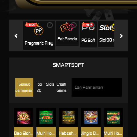
i
i
i
i
i
Facha
Fat Panda
Slot88 x PP
PG Soft
Pragmatic Play
SMARTSOFT
Semua
Top
Slots
Crash
permainan
20
Game
Bao Slot 5X
Multi Hot 100
Habesha Fortune 5
Jingle Bell Bonanza
Multi Hot 5 Deluxe