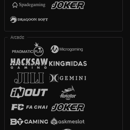
Arcade