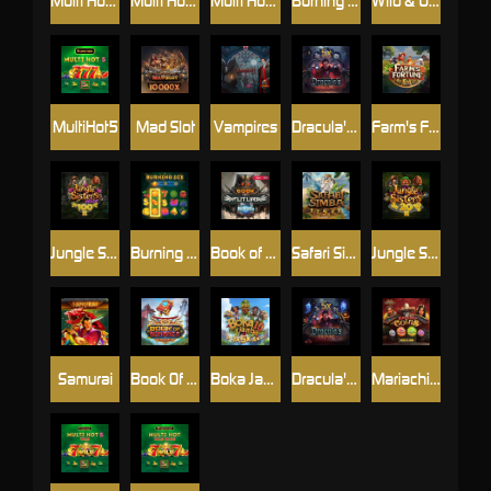
Multi Hot 10
Multi Hot 20
Multi Hot 40
Burning Ice 40
Wild & Gods
MultiHot5
Mad Slot
Vampires
Dracula's Fortune
Farm's Fortune
Jungle Sisters Deluxe
Burning Ice
Book of Futuria
Safari Simba
Jungle Sisters
Samurai
Book Of Bonanza
Boka Jamba 10
Dracula's Fortune Halloween Edition
Mariachi Coins