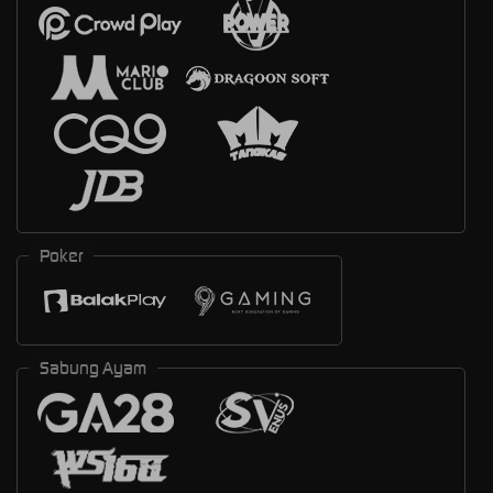
Poker
Sabung Ayam