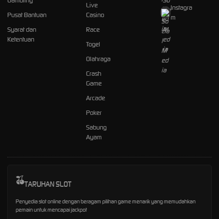
Gambling
Live
Instagra
Pusat Bantuan
Casino
m
Syarat dan
Race
Ketentuan
Togel
Olahraga
Crash
Game
Arcade
Poker
Sabung
Ayam
TARUHAN SLOT
Penyedia slot online dengan beragam pilihan game menarik yang memudahkan
pemain untuk mencapai jackpot