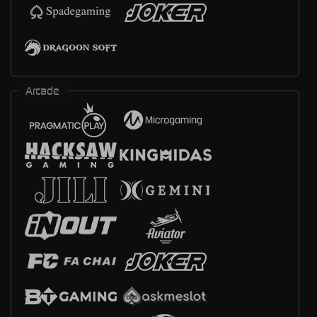
Arcade