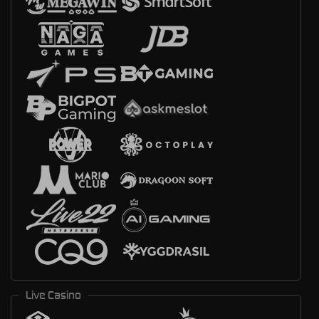
Live Casino