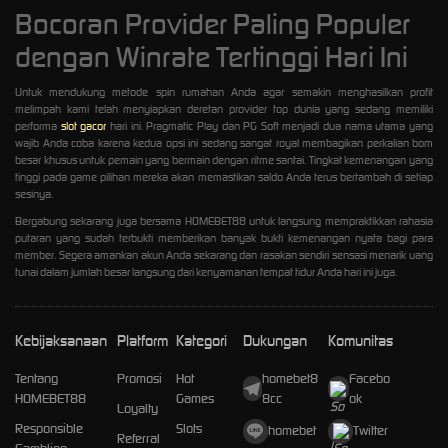
Bocoran Provider Paling Populer
dengan Winrate Tertinggi Hari Ini
Untuk mendukung metode spin rumahan Anda agar semakin menghasilkan profit
melimpah kami telah menyiapkan deretan provider top dunia yang sedang memiliki
performa
slot gacor
hari ini. Pragmatic Play dan PG Soft menjadi dua nama utama yang
wajib Anda coba karena kedua opsi ini sedang sangat royal membagikan perkalian bom
besar khusus untuk pemain yang bermain dengan ritme santai. Tingkat kemenangan yang
tinggi pada game pilihan mereka akan memastikan saldo Anda terus bertambah di setiap
sesinya.
Bergabung sekarang juga bersama HOMEBET88 untuk langsung mempraktikkan rahasia
putaran yang sudah terbukti memberikan banyak bukti kemenangan nyata bagi para
member. Segera amankan akun Anda sekarang dan rasakan sendiri sensasi menarik uang
tunai dalam jumlah besar langsung dari kenyamanan tempat tidur Anda hari ini juga.
Kebijaksanaan
Platform
Kategori
Dukungan
Komunitas
Tentang
Promosi
Hot
homebet8
Facebo
HOMEBET88
Games
8cc
ok
Loyalty
Responsible
Slots
homebet
Twitter
Referral