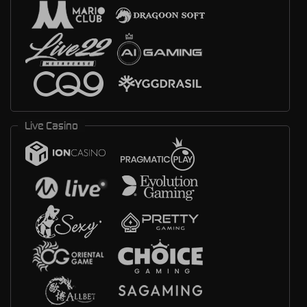
Live Casino