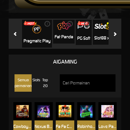
i
i
i
i
i
Facha
Fat Panda
Slot88 x PP
PG Soft
Pragmatic Play
AIGAMING
Semua
Slots
Top
permainan
20
Cowboy Bullseye
Nexus Blade
Fa Fa Caishen
Robinhood Quest
Love Paradise