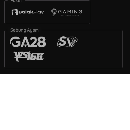
Poker
Sabung Ayam