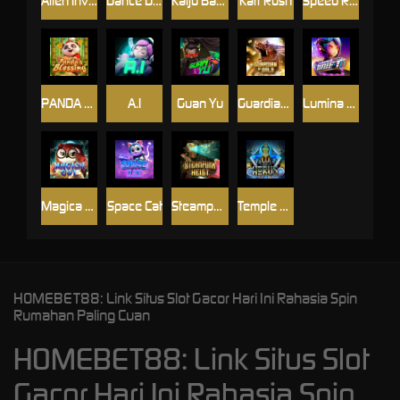
Alien Invasion
Dance Dance Dance
Kaiju Battle
Kart Rush
Speed Runner
PANDA BLESSING
A.I
Guan Yu
Guardian of Gold
Lumina Drift
Magica Owl
Space Cat
Steampunk Heist
Temple of Horus
HOMEBET88: Link Situs Slot Gacor Hari Ini Rahasia Spin
Rumahan Paling Cuan
HOMEBET88: Link Situs Slot
Gacor Hari Ini Rahasia Spin