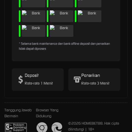
* Selama bank maintenance dan bank offline deposit dan penarikan
tidak dapat diproses
Deposit
Penarikan
Rata-rata 1 Menit
Rata-rata 3 Menit
Tanggung Jawab
Browser Yang
Bermain
Didukung
©2026 HOMEBET88. Hak cipta
dilindungi | 18+