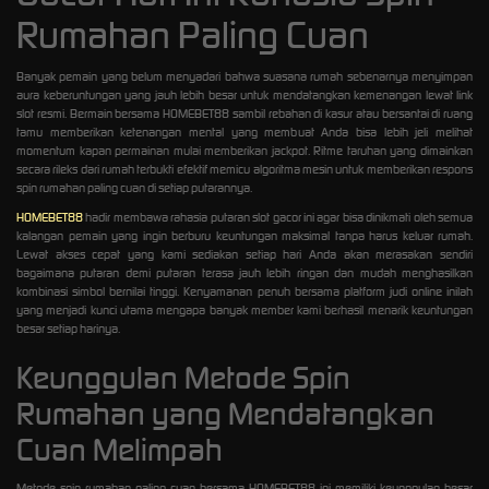
Rumahan Paling Cuan
Banyak pemain yang belum menyadari bahwa suasana rumah sebenarnya menyimpan
aura keberuntungan yang jauh lebih besar untuk mendatangkan kemenangan lewat link
slot resmi. Bermain bersama HOMEBET88 sambil rebahan di kasur atau bersantai di ruang
tamu memberikan ketenangan mental yang membuat Anda bisa lebih jeli melihat
momentum kapan permainan mulai memberikan jackpot. Ritme taruhan yang dimainkan
secara rileks dari rumah terbukti efektif memicu algoritma mesin untuk memberikan respons
spin rumahan paling cuan di setiap putarannya.
HOMEBET88
hadir membawa rahasia putaran slot gacor ini agar bisa dinikmati oleh semua
kalangan pemain yang ingin berburu keuntungan maksimal tanpa harus keluar rumah.
Lewat akses cepat yang kami sediakan setiap hari Anda akan merasakan sendiri
bagaimana putaran demi putaran terasa jauh lebih ringan dan mudah menghasilkan
kombinasi simbol bernilai tinggi. Kenyamanan penuh bersama platform judi online inilah
yang menjadi kunci utama mengapa banyak member kami berhasil menarik keuntungan
besar setiap harinya.
Keunggulan Metode Spin
Rumahan yang Mendatangkan
Cuan Melimpah
Metode spin rumahan paling cuan bersama HOMEBET88 ini memiliki keunggulan besar