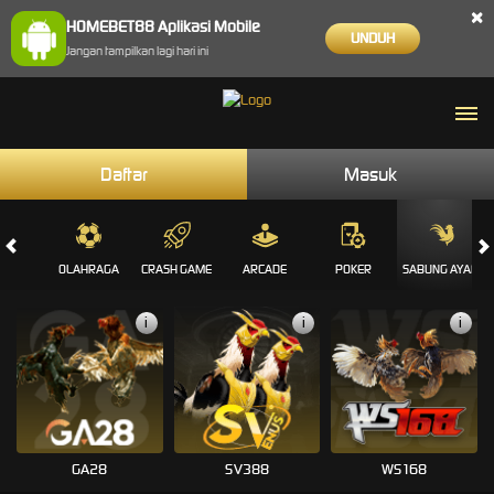
×
HOMEBET88 Aplikasi Mobile
UNDUH
Jangan tampilkan lagi hari ini
Daftar
Masuk
GEL
OLAHRAGA
CRASH GAME
ARCADE
POKER
SABUNG AYAM
i
i
i
GA28
SV388
WS168