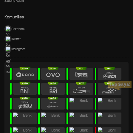
Sabung Ayam
Komunitas
Facebook
Twitter
Instagram
Tap Saya!