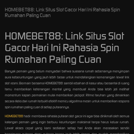
HOMEBET88: Link Situs Slot Gacor Hari Ini Rahasia Spin
Rumahan Paling Cuan
HOMEBET88: Link Situs Slot
Gacor Hari Ini Rahasia Spin
Rumahan Paling Cuan
Banyak pemain yang belum menyadari bahwa suasana rumah sebenarnya menyimpan
aura keberuntungan yang jauh lebih besar untuk mendatangkan kemenangan lewat link
slot resmi. Bermain bersama HOMEBET88 sambil rebahan di kasur atau bersantai di ruang
tamu memberikan ketenangan mental yang membuat Anda bisa lebih jeli melihat
momentum kapan permainan mulai memberikan jackpot. Ritme taruhan yang dimainkan
secara rileks dari rumah terbukti efektif memicu algoritma mesin untuk memberikan respons
spin rumahan paling cuan di setiap putarannya.
HOMEBET88
hadir membawa rahasia putaran slot gacor ini agar bisa dinikmati oleh semua
kalangan pemain yang ingin berburu keuntungan maksimal tanpa harus keluar rumah.
Lewat akses cepat yang kami sediakan setiap hari Anda akan merasakan sendiri
bagaimana putaran demi putaran terasa jauh lebih ringan dan mudah menghasilkan