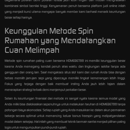
kombinasi simbol bernilai tinggi. Kenyamanan penuh bersama platform judi online inilah
yang menjadi kunci utama mengapa banyak member kami berhasil menarik keuntungan
besar setiap harinya.
Keunggulan Metode Spin
Rumahan yang Mendatangkan
Cuan Melimpah
Metode spin rumahan paling cuan bersama HOMEBET88 ini memiliki keunggulan besar
karena Anda memegang kendali penuh atas waktu dan lingkungan sekitar tanpa ada
gangguan dari orang lain. Saat mengakses situs slot kami dari rumah Anda bisa dengan
bebas memilih jam-jam sepi yang dipercaya memiliki tingkat kemenangan lebih tinggi.
Fokus yang terjaga dengan baik membuat insting Anda jauh lebih tajam dalam
menerapkan strategi terbaik demi menjemput perkalian besar.
Selain itu keuntungan finansial dari metode ini sangat nyata karena semua modal yang
Anda miliki bisa dialokasikan sepenuhnya untuk melakukan taruhan di HOMEBET88 tanpa
potongan biaya akomodasi. Setiap rupiah yang Anda masukkan ke dalam akun permainan
bekerja secara optimal untuk memancing keluar bonus freespin yang melipatgandakan
modal dalam sekejap. Hal inilah yang membuat teknik bermain santai menjadi pilihan paling
logis untuk mengumpulkan pundi-pundi rupiah.