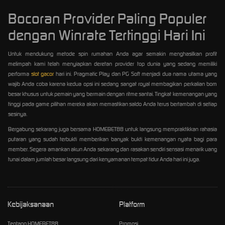
Bocoran Provider Paling Populer
dengan Winrate Tertinggi Hari Ini
Untuk mendukung metode spin rumahan Anda agar semakin menghasilkan profit
melimpah kami telah menyiapkan deretan provider top dunia yang sedang memiliki
performa
slot gacor
hari ini. Pragmatic Play dan PG Soft menjadi dua nama utama yang
wajib Anda coba karena kedua opsi ini sedang sangat royal membagikan perkalian bom
besar khusus untuk pemain yang bermain dengan ritme santai. Tingkat kemenangan yang
tinggi pada game pilihan mereka akan memastikan saldo Anda terus bertambah di setiap
sesinya.
Bergabung sekarang juga bersama HOMEBET88 untuk langsung mempraktikkan rahasia
putaran yang sudah terbukti memberikan banyak bukti kemenangan nyata bagi para
member. Segera amankan akun Anda sekarang dan rasakan sendiri sensasi menarik uang
tunai dalam jumlah besar langsung dari kenyamanan tempat tidur Anda hari ini juga.
Kebijaksanaan
Platform
Tentang HOMEBET88
Promosi