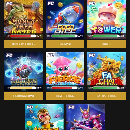
RTP
80%
RTP
92%
RTP
93%
MONEY TREE DOZER
Go Go Rise
TOWER
RTP
85%
RTP
80%
RTP
93%
LIGHTNING BOMB
FIERCE FISHING
FA CHAI FISHING