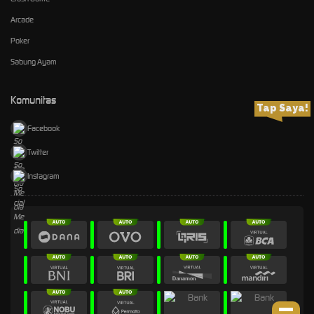
Arcade
Poker
Sabung Ayam
Komunitas
Tap Saya!
Facebook
Twitter
Instagram