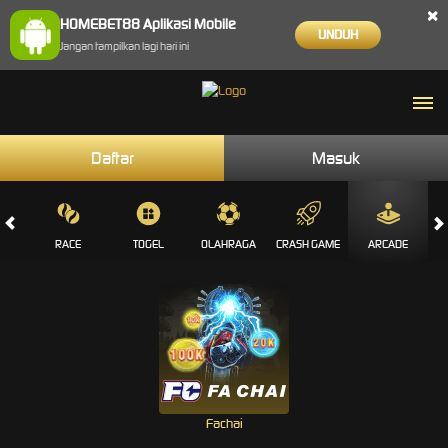
×
HOMEBET88 Aplikasi Mobile
UNDUH
Jangan tampilkan lagi hari ini
Daftar
Masuk
SINO
RACE
TOGEL
OLAHRAGA
CRASH GAME
ARCADE
Fachai